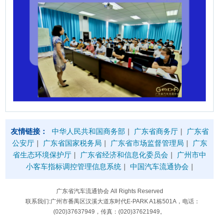
友情链接：
中华人民共和国商务部
|
广东省商务厅
|
广东省
公安厅
|
广东省国家税务局
|
广东省市场监督管理局
|
广东
省生态环境保护厅
|
广东省经济和信息化委员会
|
广州市中
小客车指标调控管理信息系统
|
中国汽车流通协会
|
广东省汽车流通协会 All Rights Reserved
联系我们:广州市番禺区汉溪大道东时代E-PARK A1栋501A，电话：
(020)37637949，传真：(020)37621949。