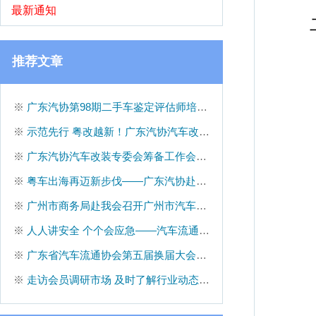
最新通知
推荐文章
※
广东汽协第98期二手车鉴定评估师培训班圆满成功
※
示范先行 粤改越新！广东汽协汽车改装专委会正式成立
※
广东汽协汽车改装专委会筹备工作会议顺利召开
※
粤车出海再迈新步伐——广东汽协赴克罗地亚、土耳其考察交流
※
广州市商务局赴我会召开广州市汽车流通行业调研座谈会
※
人人讲安全 个个会应急——汽车流通企业安全生产座谈会顺利召开
※
广东省汽车流通协会第五届换届大会成功举办
※
走访会员调研市场 及时了解行业动态——广东汽协会员服务专题报道