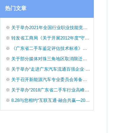
热门文章
※
关于举办2021年全国行业职业技能竞赛-全国汽车流通行业职业技能竞赛广东省选拔赛的通知
※
转发省工商局《关于开展2012年度“守合同重信用企业”公示活动的通知》
※
《广东省二手车鉴定评估技术标准》向社会公开征求意见
※
关于部分媒体对珠三角地区取消限迁报道的声明
※
关于举办“走进广东汽车流通百强企业·总经理沙龙——东风南方集团站”活动的通知
※
关于召开新能源汽车专业委员会筹备会议的通知
※
关于举办“2018广东省二手车行业高峰论坛”的通知
※
8.28与您相约“互联互通·融合共赢—2019广东省二手车行业高峰论坛”