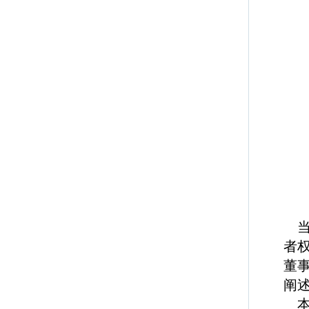
者
董
阐
本