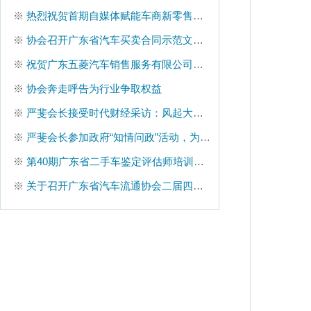
※
热烈祝贺首期自媒体赋能车商新零售培训班圆满结束
※
协会召开广东省汽车买卖合同示范文本座谈会
※
祝贺广东五菱汽车销售服务有限公司增选为省汽协副会长单位
※
协会奔走呼告为行业争取权益
※
严斐会长接受时代财经采访：风起大湾区|汽车流通行业“朋友圈”壮大
※
严斐会长参加政府“知情问政”活动，为行业问政
※
第40期广东省二手车鉴定评估师培训班圆满结束
※
关于召开广东省汽车流通协会二届四次理事扩大会的通知