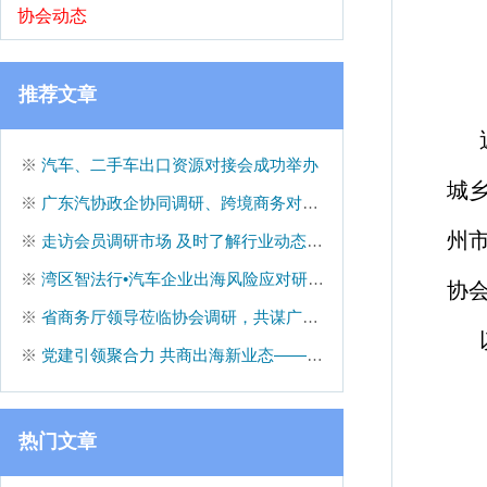
协会动态
推荐文章
※
汽车、二手车出口资源对接会成功举办
城
※
广东汽协政企协同调研、跨境商务对接等工作纪实
州
※
走访会员调研市场 及时了解行业动态——广东汽协会员服务专题报道
※
湾区智法行•汽车企业出海风险应对研讨会”成功举办
协
※
省商务厅领导莅临协会调研，共谋广东二手车高质量发展新篇章
※
党建引领聚合力 共商出海新业态——政企协党支部联合开展党建共建活动
热门文章