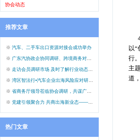
协会动态
推荐文章
※
汽车、二手车出口资源对接会成功举办
以
行
※
广东汽协政企协同调研、跨境商务对接等工作纪实
主
※
走访会员调研市场 及时了解行业动态——广东汽协会员服务专题报道
道
※
湾区智法行•汽车企业出海风险应对研讨会”成功举办
※
省商务厅领导莅临协会调研，共谋广东二手车高质量发展新篇章
※
党建引领聚合力 共商出海新业态——政企协党支部联合开展党建共建活动
热门文章