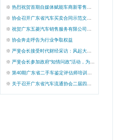
※
热烈祝贺首期自媒体赋能车商新零售培训班圆满结束
※
协会召开广东省汽车买卖合同示范文本座谈会
※
祝贺广东五菱汽车销售服务有限公司增选为省汽协副会长单位
※
协会奔走呼告为行业争取权益
※
严斐会长接受时代财经采访：风起大湾区|汽车流通行业“朋友圈”壮大
※
严斐会长参加政府“知情问政”活动，为行业问政
※
第40期广东省二手车鉴定评估师培训班圆满结束
※
关于召开广东省汽车流通协会二届四次理事扩大会的通知