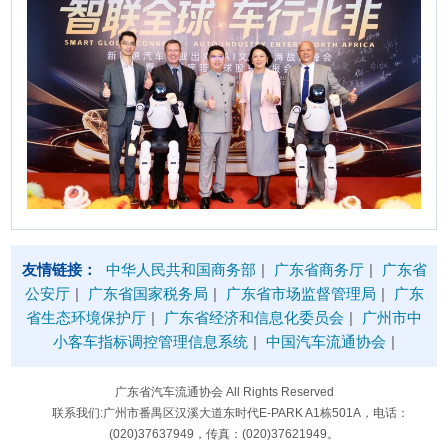
友情链接：
中华人民共和国商务部
|
广东省商务厅
|
广东省
公安厅
|
广东省国家税务局
|
广东省市场监督管理局
|
广东
省生态环境保护厅
|
广东省经济和信息化委员会
|
广州市中
小客车指标调控管理信息系统
|
中国汽车流通协会
|
广东省汽车流通协会 All Rights Reserved
联系我们:广州市番禺区汉溪大道东时代E-PARK A1栋501A，电话：
(020)37637949，传真：(020)37621949。